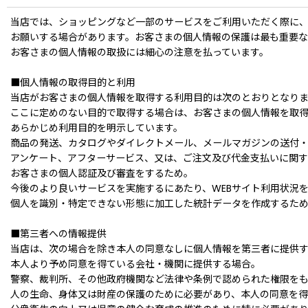
当店では、ショッピングなど一部のサービスをご利用いただく際に
お願いする場合があります。お客さまの個人情報の保護は最も重要
お客さまの個人情報の取扱には細心の注意を払っています。
■個人情報の取得目的と利用
当店がお客さまの個人情報を取得する利用目的は次のとおりとなり
ここに定めのない目的で取得する場合は、お客さまの個人情報を取
あらかじめ利用目的を明示しています。
商品の発送、カタログやダイレクトメール、メールマガジンの送付
アンケート、アフターサービス、又は、ご注文及び代金支払いに関
お客さまの個人認証及び審査をするため。
今後のより良いサービスを実施するにあたり、WEBサイト利用状況
個人を識別・特定できない形態に加工した統計データを作成するた
■第三者への情報提供
当店は、次の場合を除き本人の同意なしに個人情報を第三者に提供
本人より予め同意を得ている会社・機関に提供する場合。
警察、裁判所、その他政府機関など法律や条例で認められた権限を
人の生命、身体又は財産の保護のために必要があり、本人の同意を