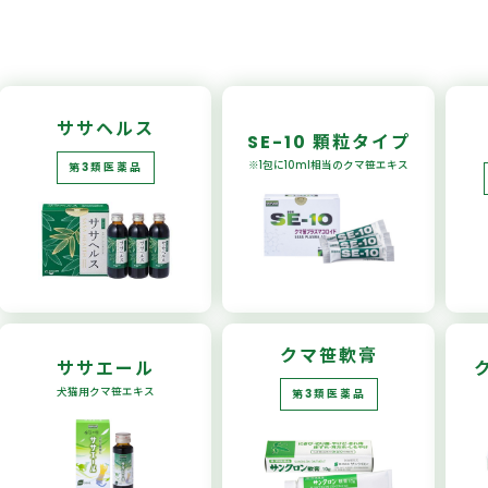
ササヘルス
SE-10
顆粒タイプ
※1包に10ml相当の
クマ笹エキス
第3類医薬品
クマ笹軟膏
ササエール
犬猫用
クマ笹エキス
第3類医薬品