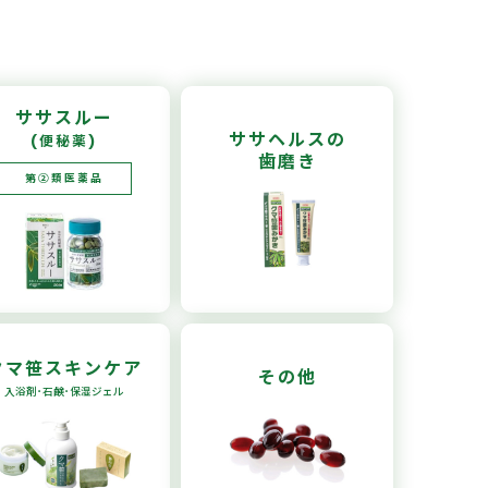
ササスルー
ササヘルスの
(便秘薬)
歯磨き
第②類医薬品
クマ笹
スキンケア
その他
入浴剤･石鹸
･保湿ジェル