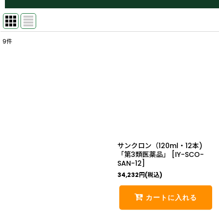
9
件
表示数
:
並び順
:
サンクロン（120ml・12本)
「第3類医薬品」
[
IY-SCO-
SAN-12
]
34,232
円
(税込)
カートに入れる