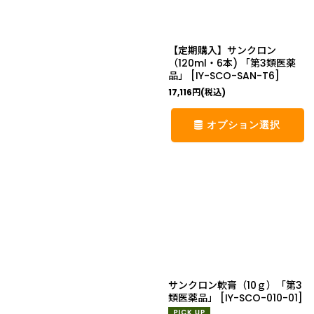
【定期購入】サンクロン
（120ml・6本) 「第3類医薬
品」
[
IY-SCO-SAN-T6
]
17,116
円
(税込)
オプション選択
サンクロン軟膏（10ｇ）「第3
類医薬品」
[
IY-SCO-010-01
]