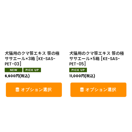
並び順
:
絞り込む
犬猫用のクマ笹エキス 笹の極
犬猫用のクマ笹エキス 笹の極
ササエール×3箱
[
KE-SAS-
ササエール×5箱
[
KE-SAS-
PET-03
]
PET-05
]
6,600
円
(税込)
11,000
円
(税込)
オプション選択
オプション選択