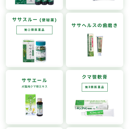
ササスルー
(便秘薬)
ササヘルスの
歯磨き
第②類医薬品
クマ笹軟膏
ササエール
犬猫用
クマ笹エキス
第3類医薬品