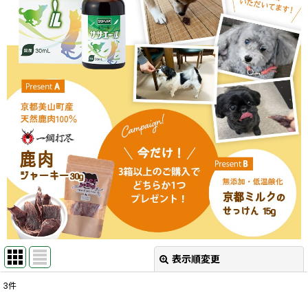
表示順変更
閉じる
3
件
表示数
: