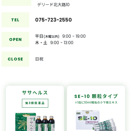
デリード北大路10
075-723-2550
TEL
平日
9:00 - 19:00
(木曜以外)
OPEN
木・土
9:00 - 13:00
CLOSE
日祝
ササヘルス
SE-10
顆粒タイプ
※1包に10ml相当の
クマ笹エキス
第3類医薬品