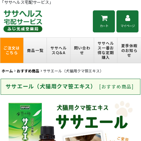
「ササヘルス宅配サービス」
カート
マイページ
ササヘル
夏季休暇
ご注文は
ササヘル
問い合わ
ス一番お
商品一覧
のお知ら
こちら
スQ&A
せ
得な定期
せ
購入
ホーム
>
おすすめ商品
>
ササエール（犬猫用クマ笹エキス）
ササエール（犬猫用クマ笹エキス）
[
おすすめ商品
]