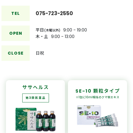
075-723-2550
TEL
平日
9:00 - 19:00
(木曜以外)
OPEN
木・土
9:00 - 13:00
CLOSE
日祝
ササヘルス
SE-10
顆粒タイプ
※1包に10ml相当の
クマ笹エキス
第3類医薬品