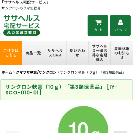
「ササヘルス宅配サービス」
サンクロンのクマ笹軟膏
カート
マイページ
ササヘル
夏季休暇
ご注文は
ササヘル
問い合わ
ス一番お
商品一覧
のお知ら
こちら
スQ&A
せ
得な定期
せ
購入
ホーム
>
クマササ軟膏/サンクロン
>
サンクロン軟膏（10ｇ）「第3類医薬品」
サンクロン軟膏（10ｇ）「第3類医薬品」
[
IY-
SCO-010-01
]