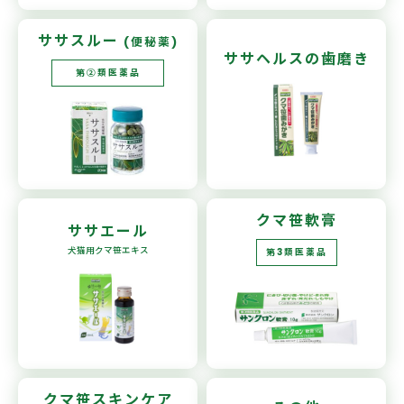
ササスルー
(便秘薬)
ササヘルスの
歯磨き
第②類医薬品
クマ笹軟膏
ササエール
犬猫用
クマ笹エキス
第3類医薬品
クマ笹
スキンケア