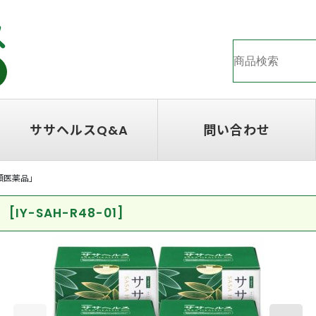
ササヘルスQ&A
問い合わせ
3類医薬品」
」
[
IY-SAH-R48-01
]