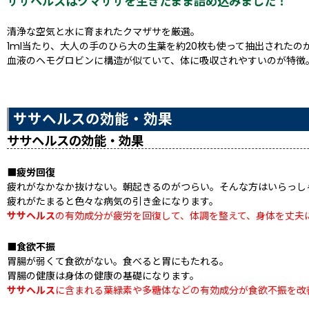
ササヘルスはクマザサを生きたまま詰め込みました！
清浄な空気と水に育まれたクマザサを厳選。
1ml当たり、大人の手のひら大の生葉を約20枚も使って抽出されたの
血液のヘモグロビンに構造が似ていて、体に吸収されやすいのが特徴
ササヘルスの効能・効果
ササヘルスの効能・効果
■疲労回復
疲れがなかなか抜けない。朝起きるのがつらい。そんな方はいらっし
疲れがたまると色々な病気の引き金になります。
ササヘルス
の有効成分が疲労を回復して、体調を整えて、身体を丈夫
■食欲不振
胃腸が弱くて食欲がない。食べると胃にもたれる。
胃腸の健康は身体の健康の基礎になります。
ササヘルス
に含まれる葉緑素や多糖体などの有効成分が食欲不振を改