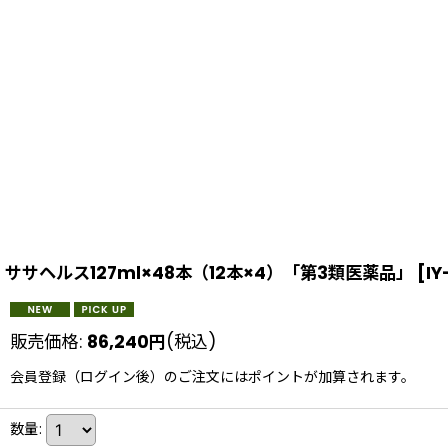
ササヘルス127ml×48本（12本×4）「第3類医薬品」
[
IY
販売価格
:
86,240
円
(税込)
会員登録（ログイン後）のご注文にはポイントが加算されます。
数量
: