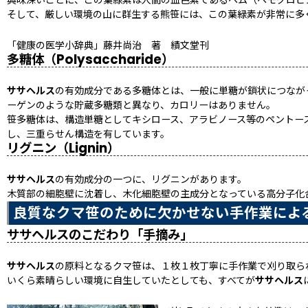
興味深いことに、この葉緑素は人間の血色素であるヘム（ヘモグロビ
そして、厳しい環境の山に群生する熊笹には、この葉緑素が非常に多
「健康の医学小辞典」藤井尚治 著 績文堂刊
多糖体（Polysaccharide）
ササヘルス
の有効成分である多糖体とは、一般に単糖が鎖状につなが
ーゲンのような貯蔵多糖類と異なり、カロリーはありません。
笹多糖体は、構造単糖としてキシロース、アラビノース等のペントー
し、三重らせん構造を有しています。
リグニン（Lignin）
ササヘルス
の有効成分の一つに、リグニンがあります。
木質部の細胞壁に沈着し、木化細胞壁の主成分となっている高分子化
良質なクマ笹のために欠かせない手作業によ
ササヘルスのこだわり「手摘み」
ササヘルス
の原料となるクマ笹は、１枚１枚丁寧に手作業で刈り取ら
いくら素晴らしい環境に自生していたとしても、すべてが
ササヘルス