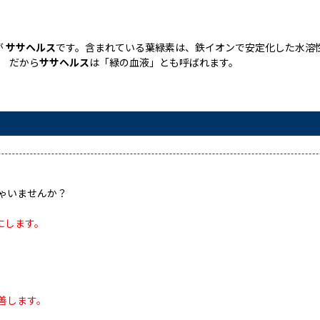
が
ササヘルス
です。含まれている葉緑素は、鉄イオンで安定化した水溶
。 だから
ササヘルス
は「緑の血液」とも呼ばれます。
ゃいませんか？
にします。
善します。