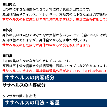
■口内炎
口の中に小さな潰瘍ができて非常に痛い状態が口内炎です。
原因は細菌やウィルス、アレルギー、免疫力の低下など全身的な機能
ササヘルス
の有効成分は体内で効果を表すほか、患部に直接作用して
■体臭
身体の臭いは自分ではなかなか気付かないものです（逆に本人だけが
原因は色々ありますが、身体全体から治す事が大切です。
ササヘルス
の有効成分が身体の中から体臭を取り除きます。
■口臭
お口の臭いもなかなか気付きにくいものです。
原因は不十分な歯磨きや歯槽膿漏、胃腸のトラブルなど色々あります
ササヘルス
に含まれる葉緑素は消臭作用があるので、お口や身体の中
ササヘルスの内容成分
ササヘルスの内容成分
クマザサの葉の抽出液
ササヘルスの用法・容量