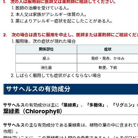
1. 次の人は服用前に医師又は薬剤師に相談してください。
医師の治療を受けている人。
本人又は家族がアレルギー体質の人。
薬によりアレルギー症状を起こしたことがある人。
2. 次の場合は直ちに服用を中止し、医師または薬剤師にご相談くだ
服用後、次の症状が現れた場合
関係部位
症状
皮ふ
発疹・発赤、かゆみ
消化器
軟便、下痢
しばらく服用しても症状がよくならない場合
ササヘルスの有効成分
ササヘルス
の有効成分は主に
「葉緑素」
、
「多糖体」
、
「リグニン」
葉緑素（Chlorophyll）
ササヘルス
の主な有効成分である葉緑素は、植物の葉の中に含まれて
作用）。