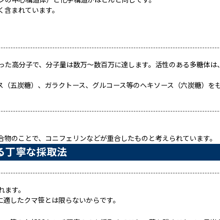
ンの中心構造体）と化学構造がほとんど同じです。
く含まれています。
った高分子で、分子量は数万〜数百万に達します。活性のある多糖体は
ス（五炭糖）、ガラクトース、グルコース等のヘキソース（六炭糖）を
合物のことで、コニフェリンなどが重合したものと考えられています。
る丁寧な採取法
れます。
に適したクマ笹とは限らないからです。