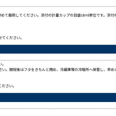
当に薄めて服用してください。添付の計量カップの目盛はml単位です。添
せてください。
い。
さい。開栓後はフタをきちんと閉め、冷蔵庫等の冷暗所へ保管し、早め
ください。