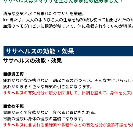
ササヘルスはクマザサを生きたまま詰め込みました！
清浄な空気と水に育まれたクマザサを厳選。
1ml当たり、大人の手のひら大の生葉を約20枚も使って抽出されたの
血液のヘモグロビンに構造が似ていて、体に吸収されやすいのが特徴
ササヘルスの効能・効果
ササヘルスの効能・効果
■疲労回復
疲れがなかなか抜けない。朝起きるのがつらい。そんな方はいらっし
疲れがたまると色々な病気の引き金になります。
ササヘルス
の有効成分が疲労を回復して、体調を整えて、身体を丈夫
■食欲不振
胃腸が弱くて食欲がない。食べると胃にもたれる。
胃腸の健康は身体の健康の基礎になります。
ササヘルス
に含まれる葉緑素や多糖体などの有効成分が食欲不振を改