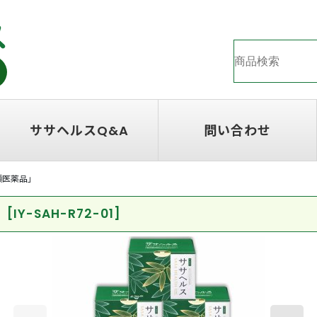
ササヘルスQ&A
問い合わせ
3類医薬品」
」
[
IY-SAH-R72-01
]