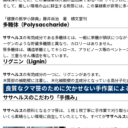
興味深いことに、この葉緑素は人間の血色素であるヘム（ヘモグロビ
そして、厳しい環境の山に群生する熊笹には、この葉緑素が非常に多
「健康の医学小辞典」藤井尚治 著 績文堂刊
多糖体（Polysaccharide）
ササヘルス
の有効成分である多糖体とは、一般に単糖が鎖状につなが
ーゲンのような貯蔵多糖類と異なり、カロリーはありません。
笹多糖体は、構造単糖としてキシロース、アラビノース等のペントー
し、三重らせん構造を有しています。
リグニン（Lignin）
ササヘルス
の有効成分の一つに、リグニンがあります。
木質部の細胞壁に沈着し、木化細胞壁の主成分となっている高分子化
良質なクマ笹のために欠かせない手作業によ
ササヘルスのこだわり「手摘み」
ササヘルス
の原料となるクマ笹は、１枚１枚丁寧に手作業で刈り取ら
いくら素晴らしい環境に自生していたとしても、すべてが
ササヘルス