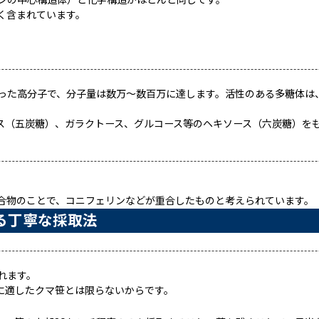
ンの中心構造体）と化学構造がほとんど同じです。
く含まれています。
った高分子で、分子量は数万〜数百万に達します。活性のある多糖体は
ス（五炭糖）、ガラクトース、グルコース等のヘキソース（六炭糖）を
合物のことで、コニフェリンなどが重合したものと考えられています。
る丁寧な採取法
れます。
に適したクマ笹とは限らないからです。