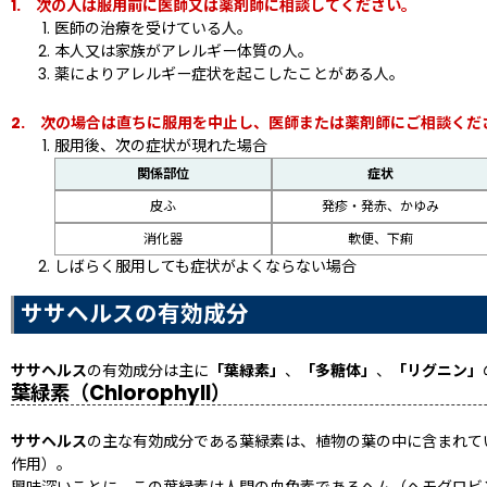
1. 次の人は服用前に医師又は薬剤師に相談してください。
医師の治療を受けている人。
本人又は家族がアレルギー体質の人。
薬によりアレルギー症状を起こしたことがある人。
2. 次の場合は直ちに服用を中止し、医師または薬剤師にご相談くだ
服用後、次の症状が現れた場合
関係部位
症状
皮ふ
発疹・発赤、かゆみ
消化器
軟便、下痢
しばらく服用しても症状がよくならない場合
ササヘルスの有効成分
ササヘルス
の有効成分は主に
「葉緑素」
、
「多糖体」
、
「リグニン」
葉緑素（Chlorophyll）
ササヘルス
の主な有効成分である葉緑素は、植物の葉の中に含まれて
作用）。