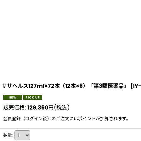
ササヘルス127ml×72本（12本×6）「第3類医薬品」
[
IY
販売価格
:
129,360
円
(税込)
会員登録（ログイン後）のご注文にはポイントが加算されます。
数量
: