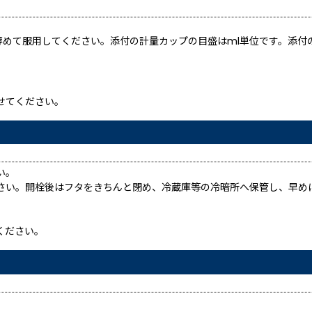
当に薄めて服用してください。添付の計量カップの目盛はml単位です。添
せてください。
い。
さい。開栓後はフタをきちんと閉め、冷蔵庫等の冷暗所へ保管し、早め
ください。