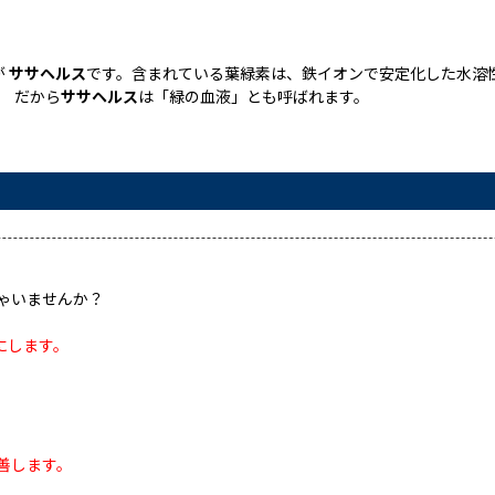
が
ササヘルス
です。含まれている葉緑素は、鉄イオンで安定化した水溶
。 だから
ササヘルス
は「緑の血液」とも呼ばれます。
ゃいませんか？
にします。
善します。