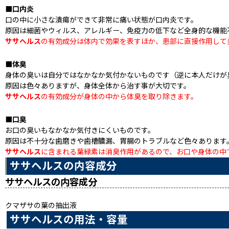
■口内炎
口の中に小さな潰瘍ができて非常に痛い状態が口内炎です。
原因は細菌やウィルス、アレルギー、免疫力の低下など全身的な機能
ササヘルス
の有効成分は体内で効果を表すほか、患部に直接作用して
■体臭
身体の臭いは自分ではなかなか気付かないものです（逆に本人だけが
原因は色々ありますが、身体全体から治す事が大切です。
ササヘルス
の有効成分が身体の中から体臭を取り除きます。
■口臭
お口の臭いもなかなか気付きにくいものです。
原因は不十分な歯磨きや歯槽膿漏、胃腸のトラブルなど色々あります
ササヘルス
に含まれる葉緑素は消臭作用があるので、お口や身体の中
ササヘルスの内容成分
ササヘルスの内容成分
クマザサの葉の抽出液
ササヘルスの用法・容量