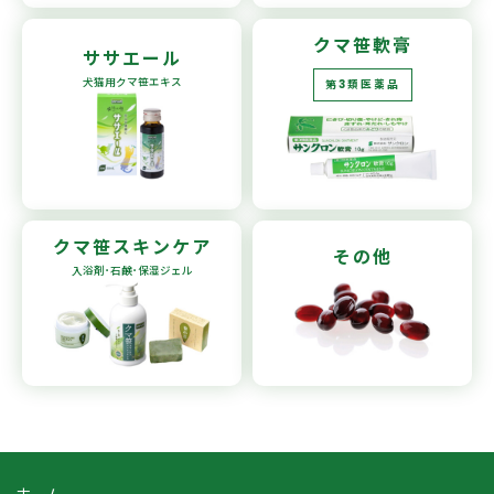
クマ笹軟膏
ササエール
犬猫用
クマ笹エキス
第3類医薬品
クマ笹
スキンケア
その他
入浴剤･石鹸
･保湿ジェル