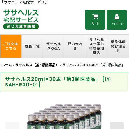
「ササヘルス宅配サービス」
カート
マイページ
ササヘル
夏季休暇
ご注文は
ササヘル
問い合わ
ス一番お
商品一覧
のお知ら
こちら
スQ&A
せ
得な定期
せ
購入
ホーム
>
ササヘルス（第3類医薬品）
>
ササヘルス20ml×30本「第3類医薬品」
ササヘルス20ml×30本「第3類医薬品」
[
IY-
SAH-R30-01
]