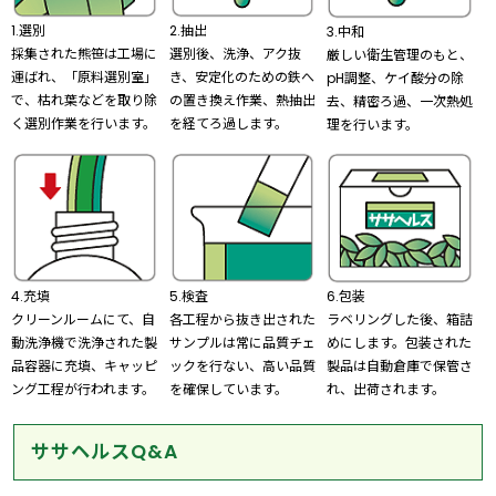
1.選別
2.抽出
3.中和
採集された熊笹は工場に
選別後、洗浄、アク抜
厳しい衛生管理のもと、
運ばれ、「原料選別室」
き、安定化のための鉄へ
pH調整、ケイ酸分の除
で、枯れ葉などを取り除
の置き換え作業、熱抽出
去、精密ろ過、一次熱処
く選別作業を行います。
を経てろ過します。
理を行います。
4.充填
5.検査
6.包装
クリーンルームにて、自
各工程から抜き出された
ラベリングした後、箱詰
動洗浄機で洗浄された製
サンプルは常に品質チェ
めにします。包装された
品容器に充填、キャッピ
ックを行ない、高い品質
製品は自動倉庫で保管さ
ング工程が行われます。
を確保しています。
れ、出荷されます。
ササヘルスQ&A