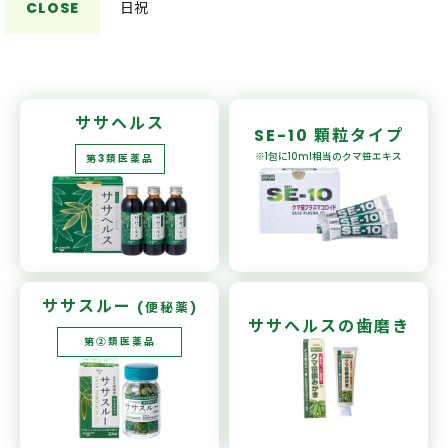
CLOSE
日祝
ササヘルス
SE-10
顆粒タイプ
※1包に10ml相当の
クマ笹エキス
第3類医薬品
ササスルー
(便秘薬)
ササヘルスの
歯磨き
第②類医薬品