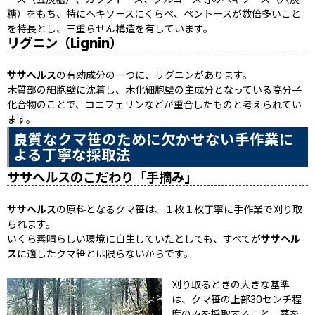
糖）をもち、特にヘキソースにくらべ、ペントースが数倍多いこと
を特長とし、三重らせん構造を有しています。
リグニン（Lignin）
ササヘルス
の有効成分の一つに、リグニンがあります。
木質部の細胞壁に沈着し、木化細胞壁の主成分となっている高分子
化合物のことで、コニフェリンなどが重合したものと考えられてい
ます。
良質なクマ笹のために欠かせない手作業に
よる丁寧な採取法
ササヘルスのこだわり「手摘み」
ササヘルス
の原料となるクマ笹は、１枚１枚丁寧に手作業で刈り取
られます。
いくら素晴らしい環境に自生していたとしても、すべてが
ササヘル
ス
に適したクマ笹とは限らないからです。
刈り取るときの大きな基準
は、クマ笹の上部30センチ程
度のみを採取すること。茎を