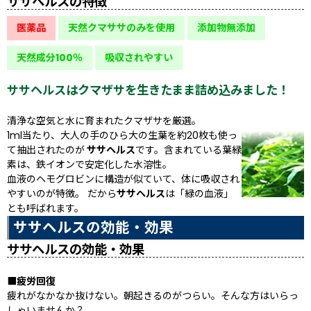
ササヘルスの特徴
医薬品
天然クマササのみを使用
添加物無添加
天然成分100％
吸収されやすい
ササヘルスはクマザサを生きたまま詰め込みました！
清浄な空気と水に育まれたクマザサを厳選。
1ml当たり、大人の手のひら大の生葉を約20枚も使っ
て抽出されたのが
ササヘルス
です。含まれている葉緑
素は、鉄イオンで安定化した水溶性。
血液のヘモグロビンに構造が似ていて、体に吸収され
やすいのが特徴。 だから
ササヘルス
は「緑の血液」
とも呼ばれます。
ササヘルスの効能・効果
ササヘルスの効能・効果
■疲労回復
疲れがなかなか抜けない。朝起きるのがつらい。そんな方はいらっ
しゃいませんか？