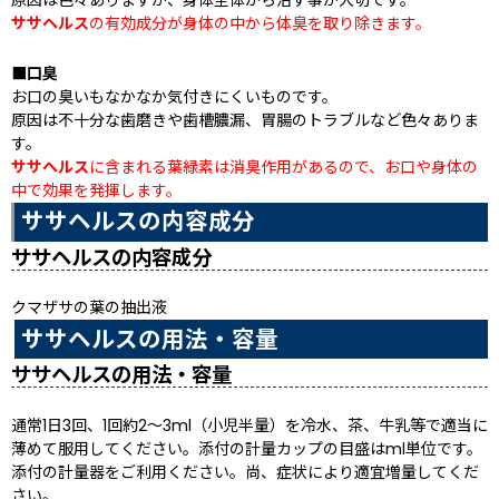
原因は色々ありますが、身体全体から治す事が大切です。
ササヘルス
の有効成分が身体の中から体臭を取り除きます。
■口臭
お口の臭いもなかなか気付きにくいものです。
原因は不十分な歯磨きや歯槽膿漏、胃腸のトラブルなど色々ありま
す。
ササヘルス
に含まれる葉緑素は消臭作用があるので、お口や身体の
中で効果を発揮します。
ササヘルスの内容成分
ササヘルスの内容成分
クマザサの葉の抽出液
ササヘルスの用法・容量
ササヘルスの用法・容量
通常1日3回、1回約2〜3ml（小児半量）を冷水、茶、牛乳等で適当に
薄めて服用してください。添付の計量カップの目盛はml単位です。
添付の計量器をご利用ください。尚、症状により適宜増量してくだ
さい。