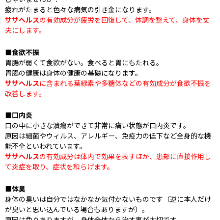
疲れがたまると色々な病気の引き金になります。
ササヘルス
の有効成分が疲労を回復して、体調を整えて、身体を丈
夫にします。
■食欲不振
胃腸が弱くて食欲がない。食べると胃にもたれる。
胃腸の健康は身体の健康の基礎になります。
ササヘルス
に含まれる葉緑素や多糖体などの有効成分が食欲不振を
改善します。
■口内炎
口の中に小さな潰瘍ができて非常に痛い状態が口内炎です。
原因は細菌やウィルス、アレルギー、免疫力の低下など全身的な機
能不全といわれています。
ササヘルス
の有効成分は体内で効果を表すほか、患部に直接作用し
て炎症を取り、症状を和らげます。
■体臭
身体の臭いは自分ではなかなか気付かないものです（逆に本人だけ
が臭いと思い込んでいる場合もありますが）。