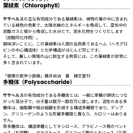
葉緑素（Chlorophyll）
ササヘルス
の主な有効成分である葉緑素は、植物の葉の中に含まれ
ている緑色の色素で、太陽光線のエネルギーを吸収して、空気中の
炭酸ガスと根から吸収した水分とで、炭水化物をつくりだします
（炭酸同化作用）。
興味深いことに、この葉緑素は人間の血色素であるヘム（ヘモグロ
ビンの中心構造体）と化学構造がほとんど同じです。
そして、厳しい環境の山に群生する熊笹には、この葉緑素が非常に
多く含まれています。
「健康の医学小辞典」藤井尚治 著 績文堂刊
多糖体（Polysaccharide）
ササヘルス
の有効成分である多糖体とは、一般に単糖が鎖状につな
がった高分子で、分子量は数万〜数百万に達します。活性のある多
糖体は、細胞膜や結合組織を形成する構造多糖類であり、デンプ
ン、グリコーゲンのような貯蔵多糖類と異なり、カロリーはありま
せん。
笹多糖体は、構造単糖としてキシロース、アラビノース等のペント
ース（五炭糖）、ガラクトース、グルコース等のヘキソース（六炭