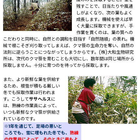
残すことで、日当たりや風通
しがよくなり、次の葉もよく
成長します。機械を使えば早
く大量に採取できますが、手
作業を貫くのは、葉の質への
こだわりと同時に、自然との調和を目指す「自然随順」の表れ。機
械で根こそぎ刈り取ってしまえば、クマ笹の生命力を奪い、自然の
法則に逆らうことにつながってしまうからです。(株)大和生物研究
所は、次代のクマ笹を育むことも大切にし、数年間は同じ場所から
採取しません。十分に育つのを待ってから採取します。
また、より新鮮な葉を供給す
るため、根雪が積もる厳しい
冬でも採取作業は行われま
す。こうして
ササヘルス
に
は、熟練の作業員によって、
いつも新鮮なクマ笹が供給さ
れているのです。
※1年を通じて、足場の悪いと
ころでも、雪に埋もれた冬でも、
熟練
の作業員によって、そのときに最もよ