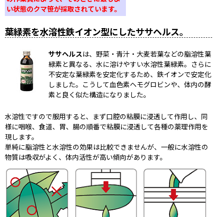
い状態のクマ笹が採取されています。
葉緑素を水溶性鉄イオン型にしたササヘルス。
ササヘルス
は、野菜・青汁・大麦若葉などの脂溶性葉
緑素と異なる、水に溶けやすい水溶性葉緑素。さらに
不安定な葉緑素を安定化するため、鉄イオンで安定化
しました。こうして血色素ヘモグロビンや、体内の酵
素と良く似た構造になりました。
水溶性ですので服用すると、まず口腔の粘膜に浸透して作用し、同
様に咽喉、食道、胃、腸の順番で粘膜に浸透して各種の薬理作用を
現します。
単純に脂溶性と水溶性の効果は比較できませんが、一般に水溶性の
物質は吸収がよく、体内活性が高い傾向があります。