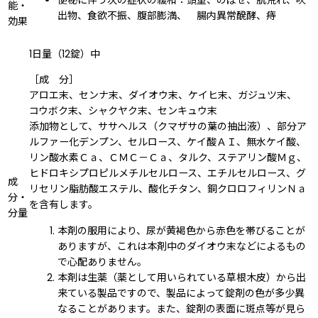
便秘に伴う次の症状の緩和：頭重、のぼせ、肌荒れ、吹
能・
出物、食欲不振、腹部膨満、 腸内異常醗酵、痔
効果
1日量（12錠）中
［成 分］
アロエ末、センナ末、ダイオウ末、ケイヒ末、ガジュツ末、
コウボク末、シャクヤク末、センキュウ末
添加物として、ササヘルス（クマザサの葉の抽出液）、部分ア
ルファー化デンプン、セルロース、ケイ酸ＡＩ、無水ケイ酸、
リン酸水素Ｃａ、ＣＭＣ－Ｃａ、タルク、ステアリン酸Ｍｇ、
ヒドロキシプロピルメチルセルロース、エチルセルロース、グ
成
リセリン脂肪酸エステル、酸化チタン、銅クロロフィリンＮａ
分・
を含有します。
分量
本剤の服用により、尿が黄褐色から赤色を帯びることが
ありますが、これは本剤中のダイオウ末などによるもの
で心配ありません。
本剤は生薬（薬として用いられている草根木皮）から出
来ている製品ですので、製品によって錠剤の色が多少異
なることがあります。また、錠剤の表面に斑点等が見ら