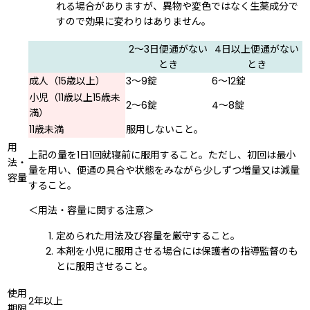
れる場合がありますが、異物や変色ではなく生薬成分で
すので効果に変わりはありません。
2〜3日便通がない
4日以上便通がない
とき
とき
成人（15歳以上）
3〜9錠
6〜12錠
小児（11歳以上15歳未
2〜6錠
4〜8錠
満）
11歳未満
服用しないこと。
用
上記の量を1日1回就寝前に服用すること。ただし、初回は最小
法・
量を用い、便通の具合や状態をみながら少しずつ増量又は減量
容量
すること。
＜用法・容量に関する注意＞
定められた用法及び容量を厳守すること。
本剤を小児に服用させる場合には保護者の指導監督のも
とに服用させること。
使用
2年以上
期限