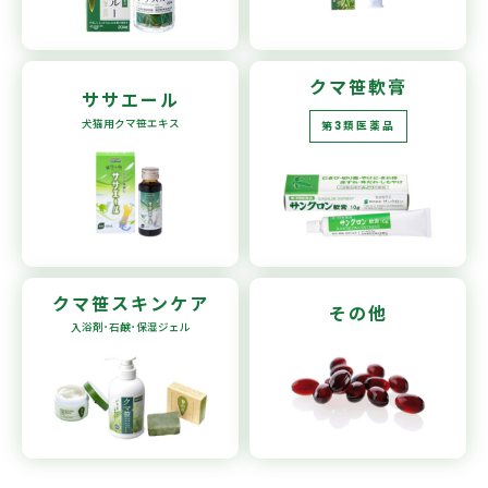
クマ笹軟膏
ササエール
犬猫用
クマ笹エキス
第3類医薬品
クマ笹
スキンケア
その他
入浴剤･石鹸
･保湿ジェル