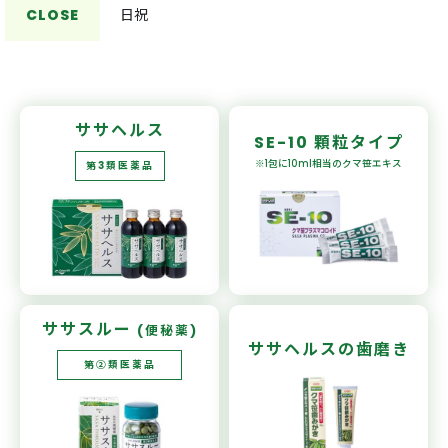
CLOSE
日祝
ササヘルス
SE-10
顆粒タイプ
※1包に10ml相当の
クマ笹エキス
第3類医薬品
ササスルー
(便秘薬)
ササヘルスの
歯磨き
第②類医薬品