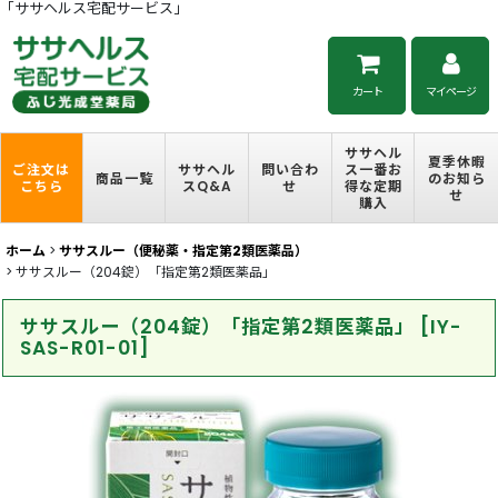
「ササヘルス宅配サービス」
カート
マイページ
ササヘル
夏季休暇
ご注文は
ササヘル
問い合わ
ス一番お
商品一覧
のお知ら
こちら
スQ&A
せ
得な定期
せ
購入
ホーム
>
ササスルー（便秘薬・指定第2類医薬品）
>
ササスルー（204錠）「指定第2類医薬品」
ササスルー（204錠）「指定第2類医薬品」
[
IY-
SAS-R01-01
]