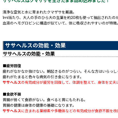
ササヘルスはクマザサを生きたまま詰め込みました！
清浄な空気と水に育まれたクマザサを厳選。
1ml当たり、大人の手のひら大の生葉を約20枚も使って抽出されたの
血液のヘモグロビンに構造が似ていて、体に吸収されやすいのが特徴
ササヘルスの効能・効果
ササヘルスの効能・効果
■疲労回復
疲れがなかなか抜けない。朝起きるのがつらい。そんな方はいらっし
疲れがたまると色々な病気の引き金になります。
ササヘルス
の有効成分が疲労を回復して、体調を整えて、身体を丈夫
■食欲不振
胃腸が弱くて食欲がない。食べると胃にもたれる。
胃腸の健康は身体の健康の基礎になります。
ササヘルス
に含まれる葉緑素や多糖体などの有効成分が食欲不振を改