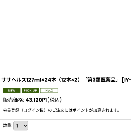
ササヘルス127ml×24本（12本×2）「第3類医薬品」
[
IY
販売価格
:
43,120
円
(税込)
会員登録（ログイン後）のご注文にはポイントが加算されます。
数量
: