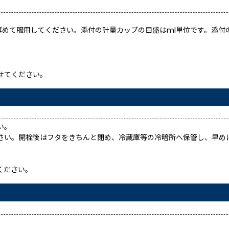
当に薄めて服用してください。添付の計量カップの目盛はml単位です。添
せてください。
い。
さい。開栓後はフタをきちんと閉め、冷蔵庫等の冷暗所へ保管し、早め
ください。