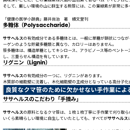
興味深いことに、この葉緑素は人間の血色素であるヘム（ヘモグロビ
そして、厳しい環境の山に群生する熊笹には、この葉緑素が非常に多
「健康の医学小辞典」藤井尚治 著 績文堂刊
多糖体（Polysaccharide）
ササヘルス
の有効成分である多糖体とは、一般に単糖が鎖状につなが
ーゲンのような貯蔵多糖類と異なり、カロリーはありません。
笹多糖体は、構造単糖としてキシロース、アラビノース等のペントー
し、三重らせん構造を有しています。
リグニン（Lignin）
ササヘルス
の有効成分の一つに、リグニンがあります。
木質部の細胞壁に沈着し、木化細胞壁の主成分となっている高分子化
良質なクマ笹のために欠かせない手作業によ
ササヘルスのこだわり「手摘み」
ササヘルス
の原料となるクマ笹は、１枚１枚丁寧に手作業で刈り取ら
いくら素晴らしい環境に自生していたとしても、すべてが
ササヘルス