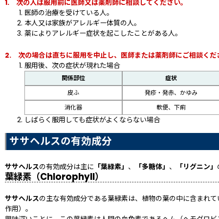
1. 次の人は服用前に医師又は薬剤師に相談してください。
医師の治療を受けている人。
本人又は家族がアレルギー体質の人。
薬によりアレルギー症状を起こしたことがある人。
2. 次の場合は直ちに服用を中止し、医師または薬剤師にご相談くだ
服用後、次の症状が現れた場合
関係部位
症状
皮ふ
発疹・発赤、かゆみ
消化器
軟便、下痢
しばらく服用しても症状がよくならない場合
ササヘルスの有効成分
ササヘルス
の有効成分は主に
「葉緑素」
、
「多糖体」
、
「リグニン」
葉緑素（Chlorophyll）
ササヘルス
の主な有効成分である葉緑素は、植物の葉の中に含まれて
作用）。