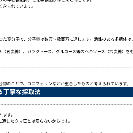
ンの中心構造体）と化学構造がほとんど同じです。
く含まれています。
った高分子で、分子量は数万〜数百万に達します。活性のある多糖体は
ス（五炭糖）、ガラクトース、グルコース等のヘキソース（六炭糖）を
合物のことで、コニフェリンなどが重合したものと考えられています。
る丁寧な採取法
れます。
に適したクマ笹とは限らないからです。