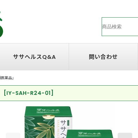
ササヘルスQ&A
問い合わせ
3類医薬品」
」
[
IY-SAH-R24-01
]