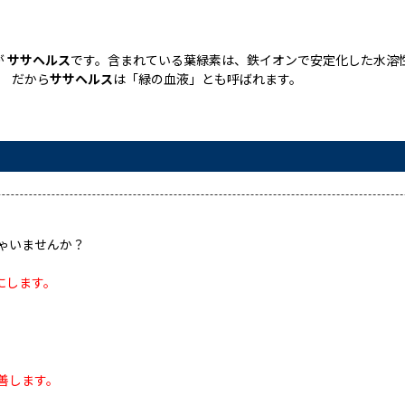
が
ササヘルス
です。含まれている葉緑素は、鉄イオンで安定化した水溶
。 だから
ササヘルス
は「緑の血液」とも呼ばれます。
ゃいませんか？
にします。
善します。