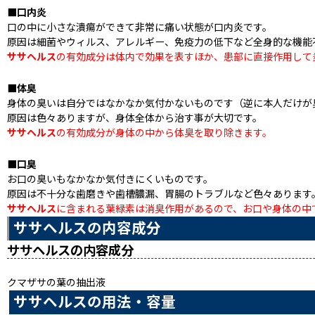
■口内炎
口の中に小さな潰瘍ができて非常に痛い状態が口内炎です。
原因は細菌やウィルス、アレルギー、免疫力の低下など全身的な機能
ササヘルス
の有効成分は体内で効果を表すほか、患部に直接作用して
■体臭
身体の臭いは自分ではなかなか気付かないものです（逆に本人だけが
原因は色々ありますが、身体全体から治す事が大切です。
ササヘルス
の有効成分が身体の中から体臭を取り除きます。
■口臭
お口の臭いもなかなか気付きにくいものです。
原因は不十分な歯磨きや歯槽膿漏、胃腸のトラブルなど色々あります
ササヘルス
に含まれる葉緑素は消臭作用があるので、お口や身体の中
ササヘルスの内容成分
ササヘルスの内容成分
クマザサの葉の抽出液
ササヘルスの用法・容量