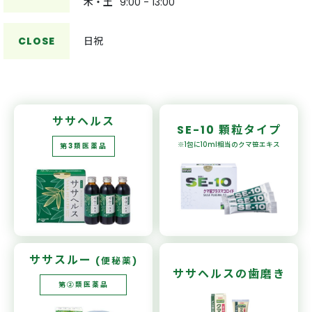
木・土
9:00 - 13:00
CLOSE
日祝
ササヘルス
SE-10
顆粒タイプ
※1包に10ml相当の
クマ笹エキス
第3類医薬品
ササスルー
(便秘薬)
ササヘルスの
歯磨き
第②類医薬品