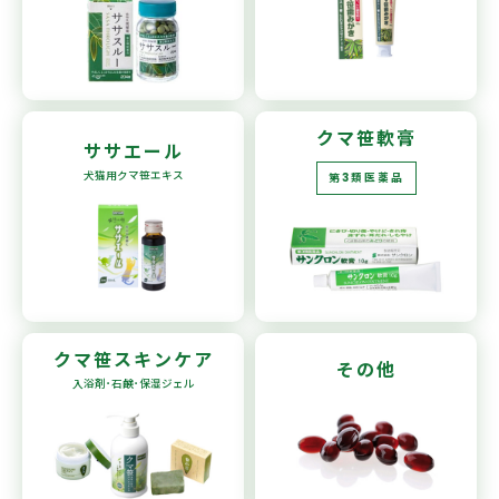
クマ笹軟膏
ササエール
犬猫用
クマ笹エキス
第3類医薬品
クマ笹
スキンケア
その他
入浴剤･石鹸
･保湿ジェル