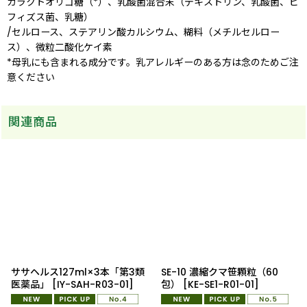
ガラクトオリゴ糖（*）、乳酸菌混合末（デキストリン、乳酸菌、ビ
フィズス菌、乳糖）
/セルロース、ステアリン酸カルシウム、糊料（メチルセルロー
ス）、微粒二酸化ケイ素
*母乳にも含まれる成分です。乳アレルギーのある方は念のためご注
意ください
関連商品
ササヘルス127ml×3本「第3類
SE-10 濃縮クマ笹顆粒（60
医薬品」
[
IY-SAH-R03-01
]
包）
[
KE-SE1-R01-01
]