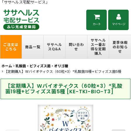
「ササヘルス宅配サービス」
カート
マイページ
ササヘル
夏季休暇
ご注文は
ササヘル
問い合わ
ス一番お
商品一覧
のお知ら
こちら
スQ&A
せ
得な定期
せ
購入
ホーム
>
乳酸菌・ビフィズス菌・オリゴ糖
>
【定期購入】Wバイオティクス（60粒×3）*乳酸菌19種+ビフィズス菌5種
【定期購入】Wバイオティクス（60粒×3）*乳酸
菌19種+ビフィズス菌5種
[
KE-TKI-BIO-T3
]