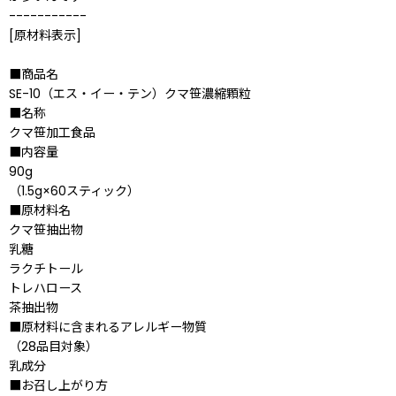
-----------
[原材料表示]
■商品名
SE-10（エス・イー・テン）クマ笹濃縮顆粒
■名称
クマ笹加工食品
■内容量
90g
（1.5g×60スティック）
■原材料名
クマ笹抽出物
乳糖
ラクチトール
トレハロース
茶抽出物
■原材料に含まれるアレルギー物質
（28品目対象）
乳成分
■お召し上がり方