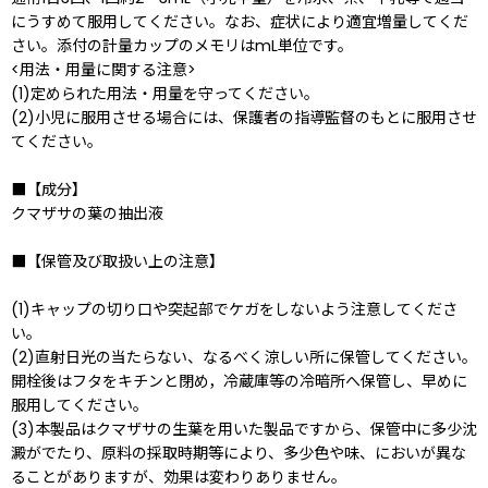
にうすめて服用してください。なお、症状により適宜増量してくだ
さい。添付の計量カップのメモリはmL単位です。
<用法・用量に関する注意>
(1)定められた用法・用量を守ってください。
(2)小児に服用させる場合には、保護者の指導監督のもとに服用させ
てください。
■【成分】
クマザサの葉の抽出液
■【保管及び取扱い上の注意】
(1)キャップの切り口や突起部でケガをしないよう注意してくださ
い。
(2)直射日光の当たらない、なるべく涼しい所に保管してください。
開栓後はフタをキチンと閉め，冷蔵庫等の冷暗所へ保管し、早めに
服用してください。
(3)本製品はクマザサの生葉を用いた製品ですから、保管中に多少沈
澱がでたり、原料の採取時期等により、多少色や味、においが異な
ることがありますが、効果は変わりありません。