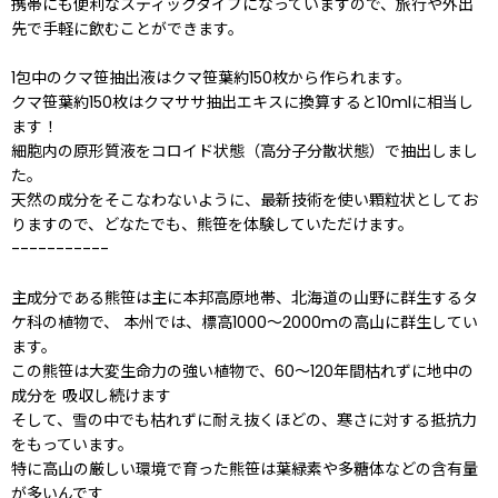
携帯にも便利なスティックタイプになっていますので、旅行や外出
先で手軽に飲むことができます。
1包中のクマ笹抽出液はクマ笹葉約150枚から作られます。
クマ笹葉約150枚はクマササ抽出エキスに換算すると10mlに相当し
ます！
細胞内の原形質液をコロイド状態（高分子分散状態）で抽出しまし
た。
天然の成分をそこなわないように、最新技術を使い顆粒状としてお
りますので、どなたでも、熊笹を体験していただけます。
-----------
主成分である熊笹は主に本邦高原地帯、北海道の山野に群生するタ
ケ科の植物で、 本州では、標高1000〜2000mの高山に群生してい
ます。
この熊笹は大変生命力の強い植物で、60〜120年間枯れずに地中の
成分を 吸収し続けます
そして、雪の中でも枯れずに耐え抜くほどの、寒さに対する抵抗力
をもっています。
特に高山の厳しい環境で育った熊笹は葉緑素や多糖体などの含有量
が多いんです