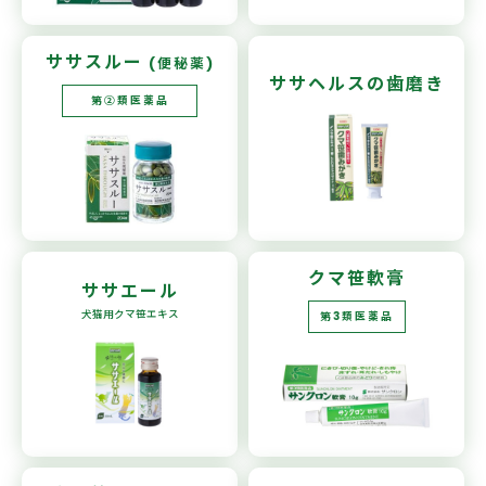
ササスルー
(便秘薬)
ササヘルスの
歯磨き
第②類医薬品
クマ笹軟膏
ササエール
犬猫用
クマ笹エキス
第3類医薬品