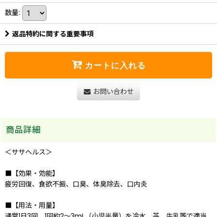
数量
:
返品特約に関する重要事項
カートに入れる
お問い合わせ
商品詳細
＜ササヘルス＞
■【効果・効能】
疲労回復、食欲不振、口臭、体臭除去、口内炎
■【用法・用量】
通常1日3回、1回約2〜3mL（小児半量）を冷水、茶、牛乳等で適当