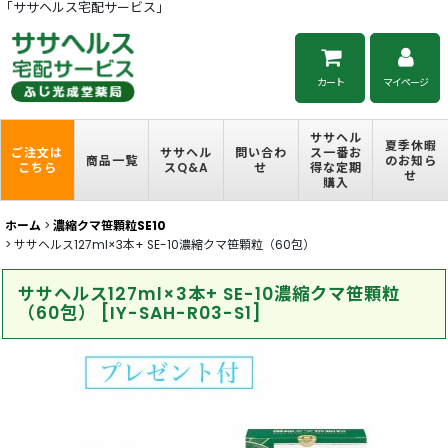
「ササヘルス宅配サービス」
カート
マイページ
ササヘル
夏季休暇
ご注文は
ササヘル
問い合わ
ス一番お
商品一覧
のお知ら
こちら
スQ&A
せ
得な定期
せ
購入
ホーム
>
濃縮クマ笹顆粒SE10
>
ササヘルス127ml×3本+ SE-10濃縮クマ笹顆粒（60包）
ササヘルス127ml×3本+ SE-10濃縮クマ笹顆粒
（60包）
[
IY-SAH-R03-S1
]