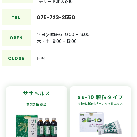
デリード北大路10
075-723-2550
TEL
平日
9:00 - 19:00
(木曜以外)
OPEN
木・土
9:00 - 13:00
CLOSE
日祝
ササヘルス
SE-10
顆粒タイプ
※1包に10ml相当の
クマ笹エキス
第3類医薬品