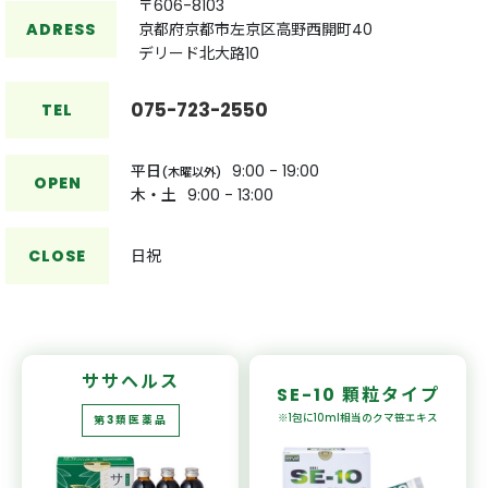
〒606-8103
ADRESS
京都府京都市左京区高野西開町40
デリード北大路10
075-723-2550
TEL
平日
9:00 - 19:00
(木曜以外)
OPEN
木・土
9:00 - 13:00
CLOSE
日祝
ササヘルス
SE-10
顆粒タイプ
※1包に10ml相当の
クマ笹エキス
第3類医薬品