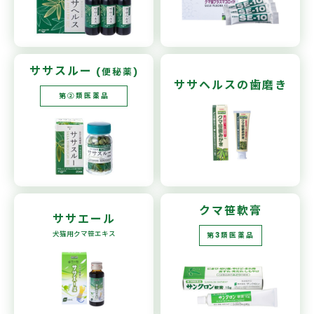
ササスルー
(便秘薬)
ササヘルスの
歯磨き
第②類医薬品
クマ笹軟膏
ササエール
犬猫用
クマ笹エキス
第3類医薬品