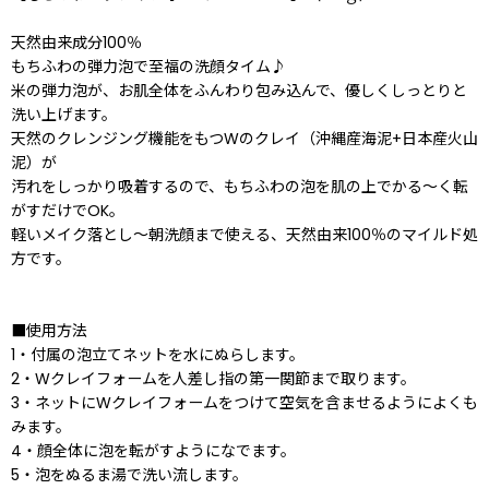
天然由来成分100％
もちふわの弾力泡で至福の洗顔タイム♪
米の弾力泡が、お肌全体をふんわり包み込んで、優しくしっとりと
洗い上げます。
天然のクレンジング機能をもつWのクレイ（沖縄産海泥+日本産火山
泥）が
汚れをしっかり吸着するので、もちふわの泡を肌の上でかる〜く転
がすだけでOK。
軽いメイク落とし〜朝洗顔まで使える、天然由来100％のマイルド処
方です。
■使用方法
1・付属の泡立てネットを水にぬらします。
2・Wクレイフォームを人差し指の第一関節まで取ります。
3・ネットにWクレイフォームをつけて空気を含ませるようによくも
みます。
4・顔全体に泡を転がすようになでます。
5・泡をぬるま湯で洗い流します。