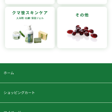
クマ笹
スキンケア
その他
入浴剤･石鹸
･保湿ジェル
ホーム
ショッピングカート