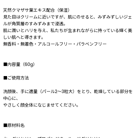
天然クマザサ葉エキス配合（保湿）
見た目はクリームに近いですが、肌にのせると、みずみずしいジェ
ルが角質層のすみずみまで浸透。
肌に潤いとハリを与え、私たちが生まれながらに持っている輝く美
しい肌へと導きます。
無香料・無着色・アルコールフリー・パラベンフリー
■内容量（60g）
■ご使用方法
洗顔後、手に適量（パール2〜3粒大）をとり、乾燥している部分を
中心に、
やさしく顔全体になじませてください。
■原材料名