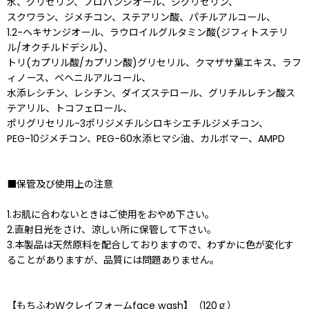
水、グリセリン、プロパンジオール、ジグリセリン、
スクワラン、ジメチコン、ステアリン酸、パチルアルコール、
1.2-ヘキサンジオール、ラウロイルグルタミン酸(ジフィトステリ
ル/オクチルドデシル)、
トリ(カプリル酸/カプリン酸)グリセリル、クマザサ葉エキス、ラフ
ィノース、ベヘニルアルコール、
水添レシチン、レシチン、ダイズステロール、グリチルレチン酸ス
テアリル、トコフェロール、
ポリグリセリル-3ポリジメチルシロキシエチルジメチコン、
PEG-10ジメチコン、PEG-60水添ヒマシ油、カルボマー、AMPD
■保管及び使用上の注意
1.お肌に合わないときはご使用をおやめ下さい。
2.直射日光をさけ、涼しい所に保管して下さい。
3.本製品は天然原料を配合しておりますので、わずかに色が変化す
ることがありますが、品質には問題ありません。
【もちふわＷクレイフォームface wash】（120ｇ）