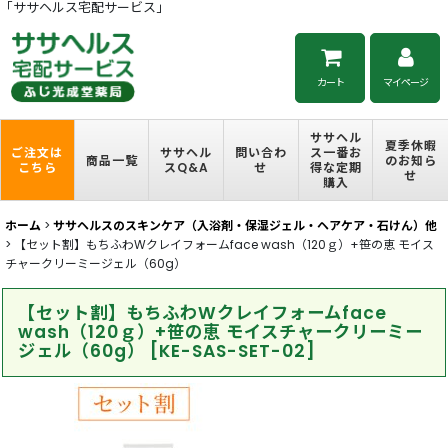
「ササヘルス宅配サービス」
カート
マイページ
ササヘル
夏季休暇
ご注文は
ササヘル
問い合わ
ス一番お
商品一覧
のお知ら
こちら
スQ&A
せ
得な定期
せ
購入
ホーム
>
ササヘルスのスキンケア（入浴剤・保湿ジェル・ヘアケア・石けん）他
>
【セット割】もちふわWクレイフォームface wash（120ｇ）+笹の恵 モイス
チャークリーミージェル（60g）
【セット割】もちふわWクレイフォームface
wash（120ｇ）+笹の恵 モイスチャークリーミー
ジェル（60g）
[
KE-SAS-SET-02
]