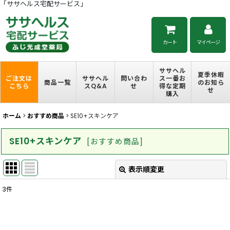
「ササヘルス宅配サービス」
カート
マイページ
ササヘル
夏季休暇
ご注文は
ササヘル
問い合わ
ス一番お
商品一覧
のお知ら
こちら
スQ&A
せ
得な定期
せ
購入
ホーム
>
おすすめ商品
>
SE10+スキンケア
SE10+スキンケア
[
おすすめ商品
]
表示順変更
閉じる
3
件
表示数
:
並び順
: