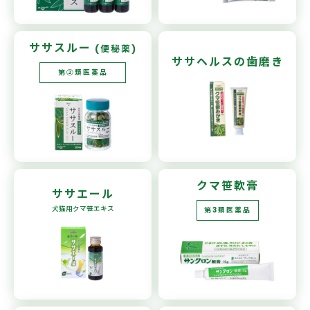
ササスルー
(便秘薬)
ササヘルスの
歯磨き
第②類医薬品
クマ笹軟膏
ササエール
犬猫用
クマ笹エキス
第3類医薬品