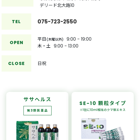
デリード北大路10
075-723-2550
TEL
平日
9:00 - 19:00
(木曜以外)
OPEN
木・土
9:00 - 13:00
CLOSE
日祝
ササヘルス
SE-10
顆粒タイプ
※1包に10ml相当の
クマ笹エキス
第3類医薬品