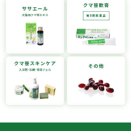
クマ笹軟膏
ササエール
犬猫用
クマ笹エキス
第3類医薬品
クマ笹
スキンケア
その他
入浴剤･石鹸
･保湿ジェル