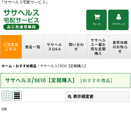
「ササヘルス宅配サービス」
カート
マイページ
ササヘル
夏季休暇
ご注文は
ササヘル
問い合わ
ス一番お
商品一覧
のお知ら
こちら
スQ&A
せ
得な定期
せ
購入
ホーム
>
おすすめ商品
>
ササヘルス/SE10【定期購入】
ササヘルス/SE10【定期購入】
[
おすすめ商品
]
表示順変更
閉じる
0
件
表示数
:
並び順
: