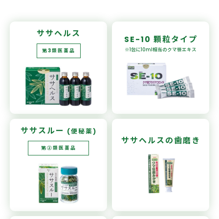
ササヘルス
SE-10
顆粒タイプ
※1包に10ml相当の
クマ笹エキス
第3類医薬品
ササスルー
(便秘薬)
ササヘルスの
歯磨き
第②類医薬品