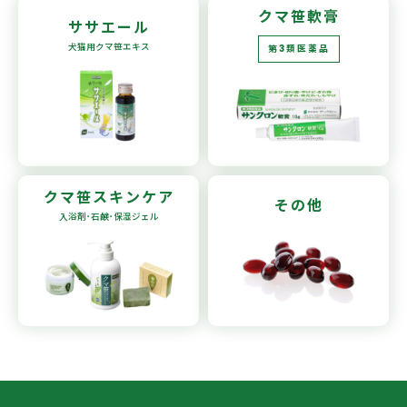
クマ笹軟膏
ササエール
犬猫用
クマ笹エキス
第3類医薬品
クマ笹
スキンケア
その他
入浴剤･石鹸
･保湿ジェル