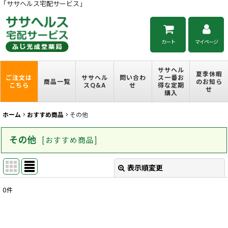
「ササヘルス宅配サービス」
カート
マイページ
ササヘル
夏季休暇
ご注文は
ササヘル
問い合わ
ス一番お
商品一覧
のお知ら
こちら
スQ&A
せ
得な定期
せ
購入
ホーム
>
おすすめ商品
>
その他
その他
[
おすすめ商品
]
表示順変更
閉じる
0
件
表示数
:
並び順
: