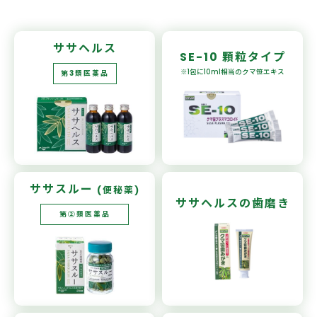
ササヘルス
SE-10
顆粒タイプ
※1包に10ml相当の
クマ笹エキス
第3類医薬品
ササスルー
(便秘薬)
ササヘルスの
歯磨き
第②類医薬品