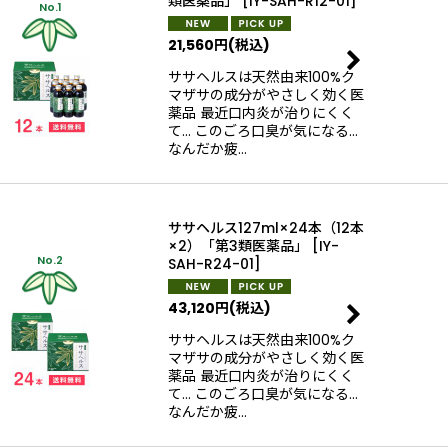
類医薬品」
[
IY-SAH-R12-01
]
No.1
21,560
円
(税込)
ササヘルスは天然由来100%ク
マザサの成分がやさしく効く医
薬品 最近口内炎が治りにくく
て… このごろ口臭が気になる…
なんだか疲…
ササヘルス127ml×24本（12本
×2）「第3類医薬品」
[
IY-
No.2
SAH-R24-01
]
43,120
円
(税込)
ササヘルスは天然由来100%ク
マザサの成分がやさしく効く医
薬品 最近口内炎が治りにくく
て… このごろ口臭が気になる…
なんだか疲…