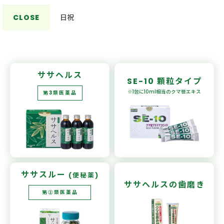
CLOSE
日祝
ササヘルス
SE-10
顆粒タイプ
※1包に10ml相当の
クマ笹エキス
第3類医薬品
ササスルー
(便秘薬)
ササヘルスの
歯磨き
第②類医薬品