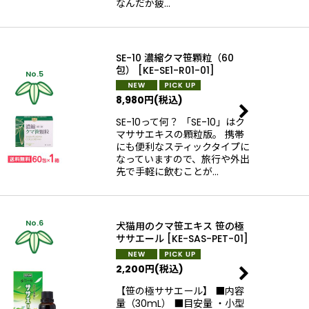
なんだか疲…
SE-10 濃縮クマ笹顆粒（60
包）
[
KE-SE1-R01-01
]
No.5
8,980
円
(税込)
SE-10って何？ 「SE-10」はク
マササエキスの顆粒版。 携帯
にも便利なスティックタイプに
なっていますので、旅行や外出
先で手軽に飲むことが…
No.6
犬猫用のクマ笹エキス 笹の極
ササエール
[
KE-SAS-PET-01
]
2,200
円
(税込)
【笹の極ササエール】 ■内容
量（30mL） ■目安量 ・小型