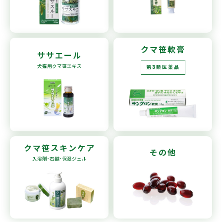
クマ笹軟膏
ササエール
犬猫用
クマ笹エキス
第3類医薬品
クマ笹
スキンケア
その他
入浴剤･石鹸
･保湿ジェル