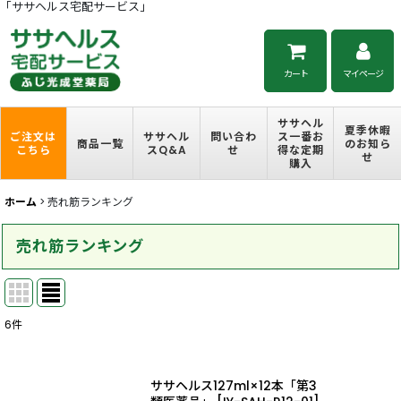
「ササヘルス宅配サービス」
カート
マイページ
ササヘル
夏季休暇
ご注文は
ササヘル
問い合わ
ス一番お
商品一覧
のお知ら
こちら
スQ&A
せ
得な定期
せ
購入
ホーム
>
売れ筋ランキング
売れ筋ランキング
6
件
ササヘルス127ml×12本「第3